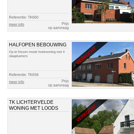
Referentie: TK660
Prijs
meer info
op aanvraag
HALFOPEN BEBOUWING
Op te frissen mooie hoekwoning met 4
slaapkamers
Referentie: TK658
Prijs
meer info
op aanvraag
TK LICHTERVELDE
WONING MET LOODS