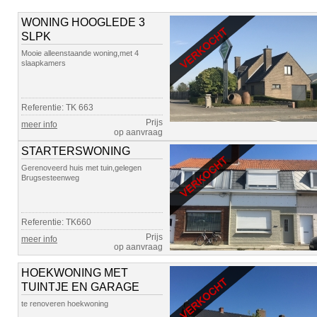
WONING HOOGLEDE 3
SLPK
Mooie alleenstaande woning,met 4
slaapkamers
Referentie: TK 663
Prijs
meer info
op aanvraag
STARTERSWONING
Gerenoveerd huis met tuin,gelegen
Brugsesteenweg
Referentie: TK660
Prijs
meer info
op aanvraag
HOEKWONING MET
TUINTJE EN GARAGE
te renoveren hoekwoning