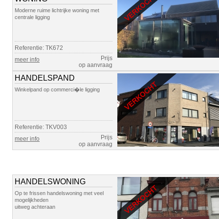
Moderne ruime lichtrijke woning met
centrale ligging
Referentie: TK672
Prijs
meer info
op aanvraag
HANDELSPAND
Winkelpand op commerci�le ligging
Referentie: TKV003
Prijs
meer info
op aanvraag
HANDELSWONING
Op te frissen handelswoning met veel
mogelijkheden
uitweg achteraan