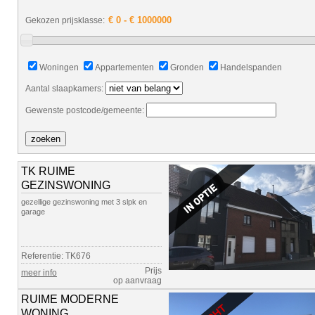
Gekozen prijsklasse:
Woningen
Appartementen
Gronden
Handelspanden
Aantal slaapkamers:
Gewenste postcode/gemeente:
TK RUIME
GEZINSWONING
gezellige gezinswoning met 3 slpk en
garage
Referentie: TK676
Prijs
meer info
op aanvraag
RUIME MODERNE
WONING