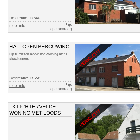
Referentie: TK660
Prijs
meer info
op aanvraag
HALFOPEN BEBOUWING
Op te frissen mooie hoekwoning met 4
slaapkamers
Referentie: TK658
Prijs
meer info
op aanvraag
TK LICHTERVELDE
WONING MET LOODS