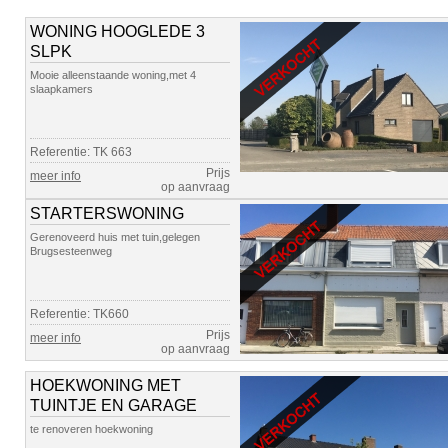
WONING HOOGLEDE 3
SLPK
Mooie alleenstaande woning,met 4
slaapkamers
Referentie: TK 663
Prijs
meer info
op aanvraag
STARTERSWONING
Gerenoveerd huis met tuin,gelegen
Brugsesteenweg
Referentie: TK660
Prijs
meer info
op aanvraag
HOEKWONING MET
TUINTJE EN GARAGE
te renoveren hoekwoning