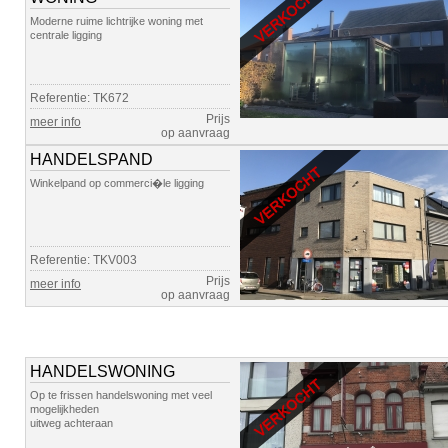
Moderne ruime lichtrijke woning met
centrale ligging
Referentie: TK672
Prijs
meer info
op aanvraag
HANDELSPAND
Winkelpand op commerci�le ligging
Referentie: TKV003
Prijs
meer info
op aanvraag
HANDELSWONING
Op te frissen handelswoning met veel
mogelijkheden
uitweg achteraan