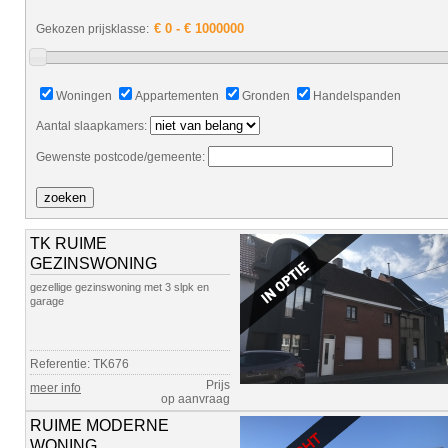
Gekozen prijsklasse:
Woningen
Appartementen
Gronden
Handelspanden
Aantal slaapkamers:
Gewenste postcode/gemeente:
TK RUIME
GEZINSWONING
gezellige gezinswoning met 3 slpk en
garage
Referentie: TK676
Prijs
meer info
op aanvraag
RUIME MODERNE
WONING