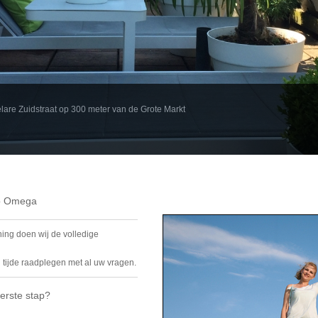
are Zuidstraat op 300 meter van de Grote Markt
mo Omega
ing doen wij de volledige
n tijde raadplegen met al uw vragen.
eerste stap?