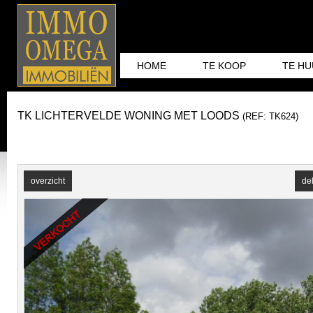
HOME
TE KOOP
TE H
TK LICHTERVELDE WONING MET LOODS
(REF: TK624)
overzicht
de