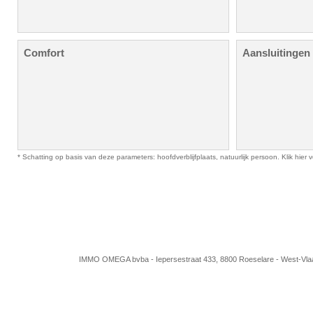
Comfort
Aansluitingen
* Schatting op basis van deze parameters: hoofdverblijfplaats, natuurlijk persoon. Klik hie
IMMO OMEGA bvba - Iepersestraat 433, 8800 Roeselare - West-Vla