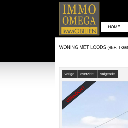
HOME
WONING MET LOODS
(REF: TK66
vorige
overzicht
volgende