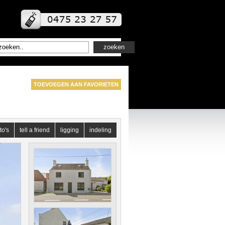
TOEVOEGEN AAN FAVORIETEN
to's
tell a friend
ligging
indeling