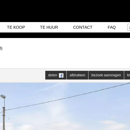
TE KOOP
TE HUUR
CONTACT
FAQ
8)
delen
afdrukken
bezoek aanvragen
fo