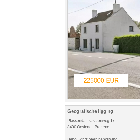
225000 EUR
Geografische ligging
Plassendaalsesteenweg 17
8400 Oostende Bredene
Bebouwing: open bebouwing