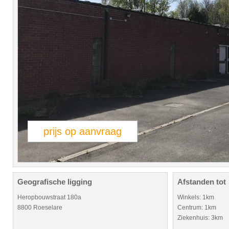
prijs op aanvraag
Geografische ligging
Afstanden tot
Heropbouwstraat 180a
Winkels: 1km
8800 Roeselare
Centrum: 1km
Ziekenhuis: 3km