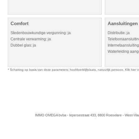
Comfort
Aansluitingen
Stedenbouwkundige vergunning: ja
Distributie: ja
Centrale verwarming: ja
Telefoonaansluitin
Dubbel glas: ja
Internetaansluiting
Waterleiding aange
* Schatting op basis van deze parameters: hoofdverblijfplaats, natuurlijk persoon. Klik hie
IMMO OMEGA bvba - Iepersestraat 433, 8800 Roeselare - West-Vla