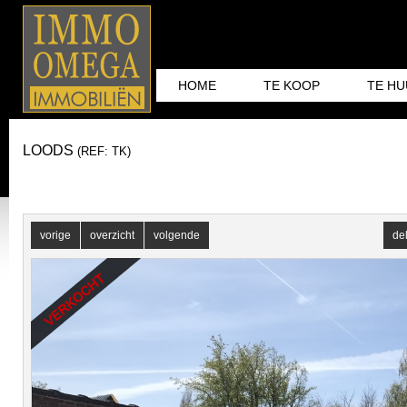
HOME
TE KOOP
TE H
LOODS
(REF: TK)
vorige
overzicht
volgende
de