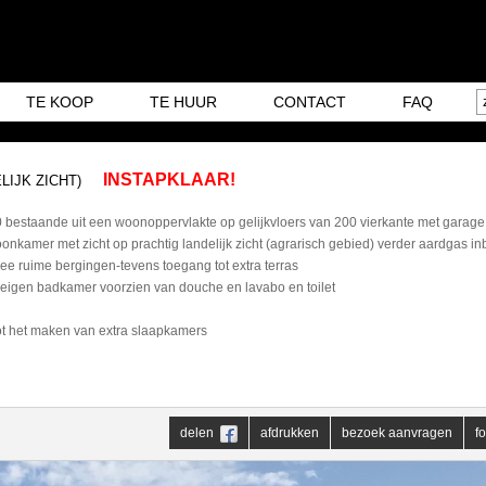
TE KOOP
TE HUUR
CONTACT
FAQ
INSTAPKLAAR!
LIJK ZICHT)
estaande uit een woonoppervlakte op gelijkvloers van 200 vierkante met garage 
oonkamer met zicht op prachtig landelijk zicht (agrarisch gebied) verder aardgas i
ee ruime bergingen-tevens toegang tot extra terras
eigen badkamer voorzien van douche en lavabo en toilet
tot het maken van extra slaapkamers
delen
afdrukken
bezoek aanvragen
fo