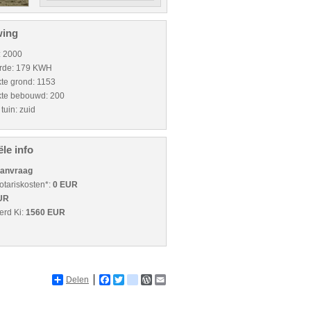
ing
: 2000
rde: 179 KWH
te grond: 1153
kte bebouwd: 200
 tuin: zuid
ële info
aanvraag
tariskosten*:
0 EUR
UR
erd Ki:
1560 EUR
Delen
Facebook
Twitter
netlog
WordPress
Email