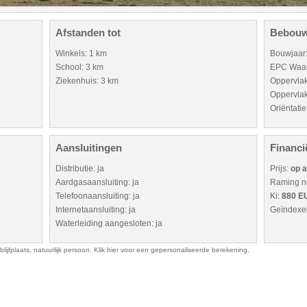
Afstanden tot
Bebouw
Winkels: 1 km
Bouwjaar
School: 3 km
EPC Waa
Ziekenhuis: 3 km
Oppervlak
Oppervla
Oriëntatie
Aansluitingen
Financi
Distributie: ja
Prijs:
op 
Aardgasaansluiting: ja
Raming no
Telefoonaansluiting: ja
Ki:
880 E
Internetaansluiting: ja
Geïndexe
Waterleiding aangesloten: ja
ijfplaats, natuurlijk persoon. Klik hier voor een gepersonaliseerde berekening.