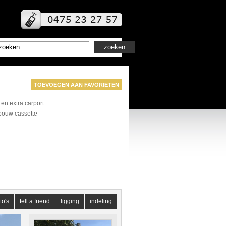
TOEVOEGEN AAN FAVORIETEN
en extra carport
nbouw cassette
to's
tell a friend
ligging
indeling