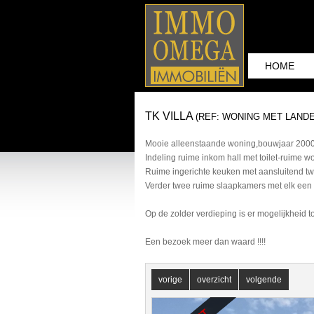
HOME
TK VILLA
(REF: WONING MET LANDE
Mooie alleenstaande woning,bouwjaar 2000 b
Indeling ruime inkom hall met toilet-ruime w
Ruime ingerichte keuken met aansluitend tw
Verder twee ruime slaapkamers met elk een 
Op de zolder verdieping is er mogelijkheid 
Een bezoek meer dan waard !!!!
vorige
overzicht
volgende