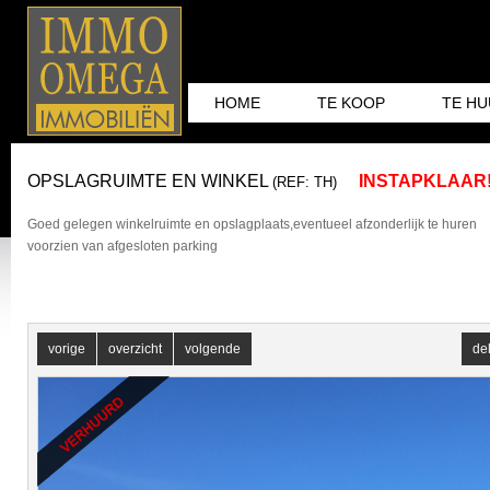
HOME
TE KOOP
TE H
OPSLAGRUIMTE EN WINKEL
INSTAPKLAAR
(REF: TH)
Goed gelegen winkelruimte en opslagplaats,eventueel afzonderlijk te huren
voorzien van afgesloten parking
vorige
overzicht
volgende
de